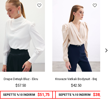
Drape Detaylı Bluz - Ekru
Kruvaze Vatkalı Bodysuit - Bej
$57.50
$42.50
$51,75
$38,25
SEPETTE %10 İNDİRİM
SEPETTE %10 İNDİRİM