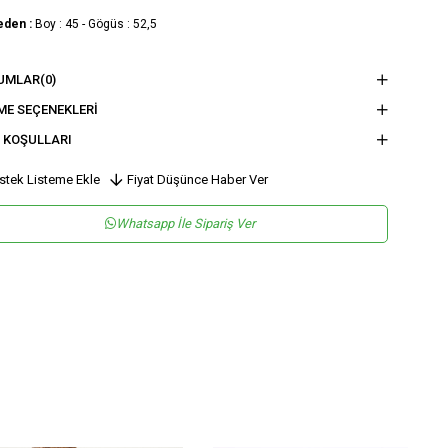
eden :
Boy : 45 - Gögüs : 52,5
nsiyet
KADIN
UMLAR
(0)
tegori
BLUZ
ME SEÇENEKLERI
 KOŞULLARI
ün Yaş Grubu
2
stek Listeme Ekle
Fiyat Düşünce Haber Ver
Whatsapp İle Sipariş Ver