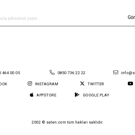
Gö
 464 00 05
0850 736 22 22
info@s
OOK
INSTAGRAM
TWITTER
APPSTORE
GOOGLE PLAY
2002 © saten.com tüm hakları saklıdır.