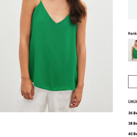
Renk
ÜRÜN
36 B
38 B
40 B