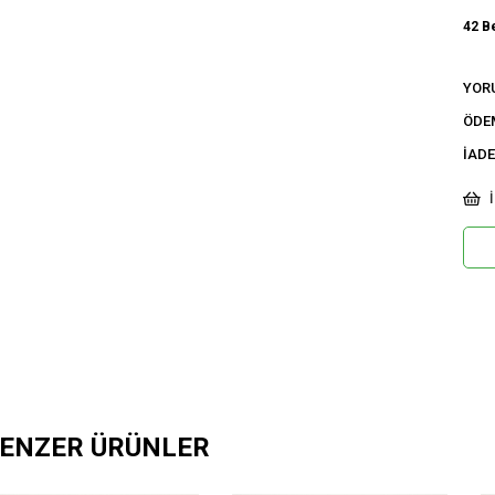
42 B
Ci
YOR
Ka
ÖDE
İADE
Ür
İ
ENZER ÜRÜNLER