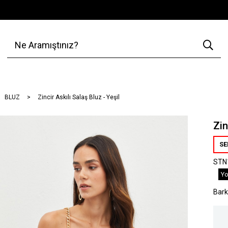
BLUZ
Zincir Askılı Salaş Bluz - Yeşil
Zin
SE
STN
Yo
Bar