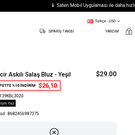
📱 Saten Mobil Uygulaması ile daha hızlı ve kol
Türkçe - USD
SİPARİŞ TAKİBİ
YARDIM
0
$29.00
cir Askılı Salaş Bluz - Yeşil
$26,10
PETTE %10 İNDİRİM
139KBL3020
rum Yaz
kod
:
8682456987375