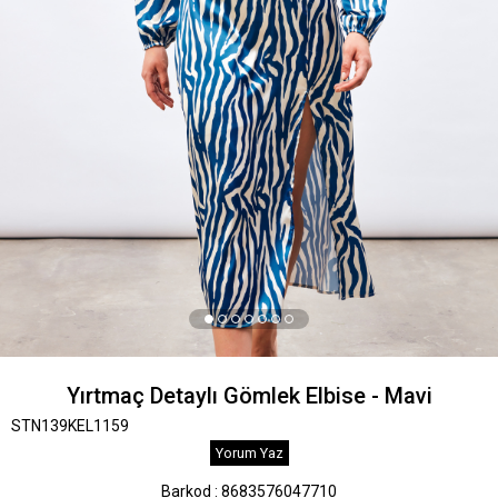
Yırtmaç Detaylı Gömlek Elbise - Mavi
STN139KEL1159
Yorum Yaz
Barkod
:
8683576047710