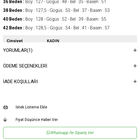
36 Beden :
Boy : 127 - Gögüs : 48 - Bel : 35 - Basen : 51
38 Beden :
Boy : 127,5 - Gögüs : 50 - Bel : 37 - Basen : 53
40 Beden :
Boy : 128 - Gögüs : 52 - Bel : 39 - Basen : 55
42 Beden :
Boy : 128,5 - Gögüs : 54 - Bel : 41 - Basen : 57
Cinsiyet
KADIN
YORUMLAR
(1)
Kategori
ELBİSE
ÖDEME SEÇENEKLERI
İADE KOŞULLARI
İstek Listeme Ekle
Fiyat Düşünce Haber Ver
Whatsapp İle Sipariş Ver