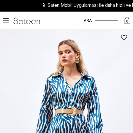
📱 Saten Mobil Uygulaması ile daha hızlı ve kola
ARA
0