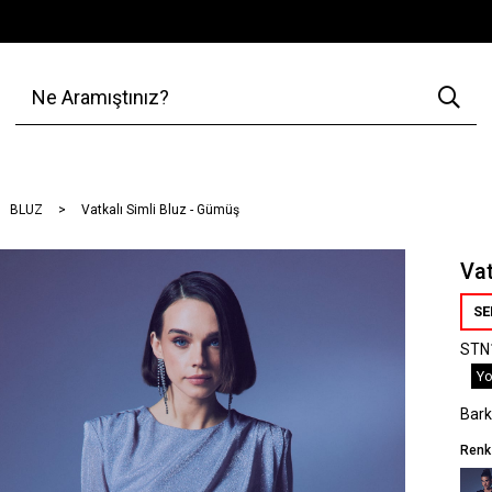
BLUZ
Vatkalı Simli Bluz - Gümüş
Vat
SE
STN
Yo
Bar
Renk