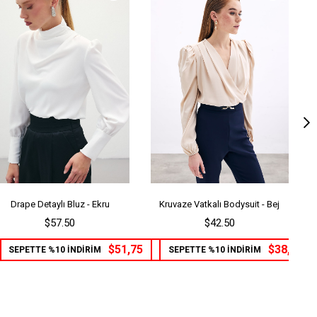
Drape Detaylı Bluz - Ekru
Kruvaze Vatkalı Bodysuit - Bej
$57.50
$42.50
$51,75
$38,25
SEPETTE %10 İNDİRİM
SEPETTE %10 İNDİRİM