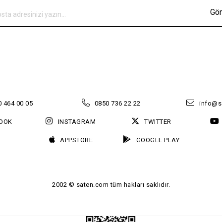
Gö
 464 00 05
0850 736 22 22
info@s
OOK
INSTAGRAM
TWITTER
APPSTORE
GOOGLE PLAY
2002 © saten.com tüm hakları saklıdır.