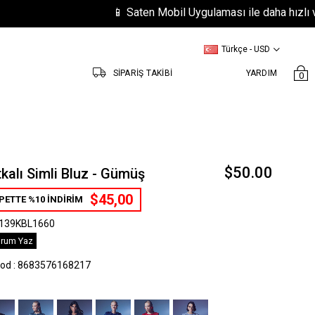
📱 Saten Mobil Uygulaması ile daha hızlı ve kolay
Türkçe - USD
SİPARİŞ TAKİBİ
YARDIM
0
$50.00
kalı Simli Bluz - Gümüş
$45,00
PETTE %10 İNDİRİM
139KBL1660
rum Yaz
kod
:
8683576168217