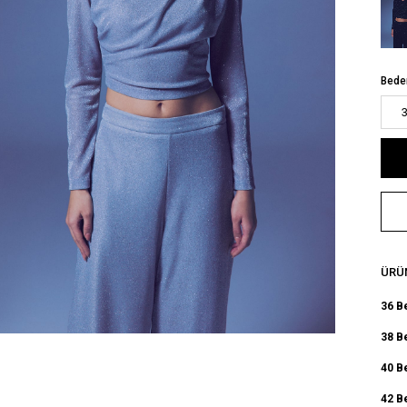
Bede
ÜRÜN
36 B
38 B
40 B
42 B