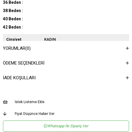
36 Beden :
38 Beden :
40 Beden :
42 Beden :
Cinsiyet
KADIN
YORUMLAR
(0)
Kategori
ELBİSE
Ürün Yaş Grubu
2
ÖDEME SEÇENEKLERI
İADE KOŞULLARI
İstek Listeme Ekle
Fiyat Düşünce Haber Ver
Whatsapp İle Sipariş Ver