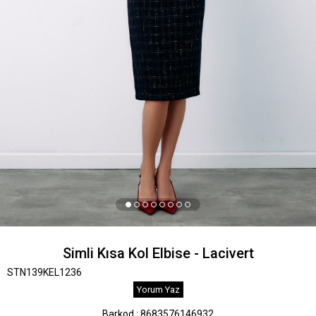
Simli Kısa Kol Elbise - Lacivert
STN139KEL1236
Yorum Yaz
Barkod
:
8683576146932