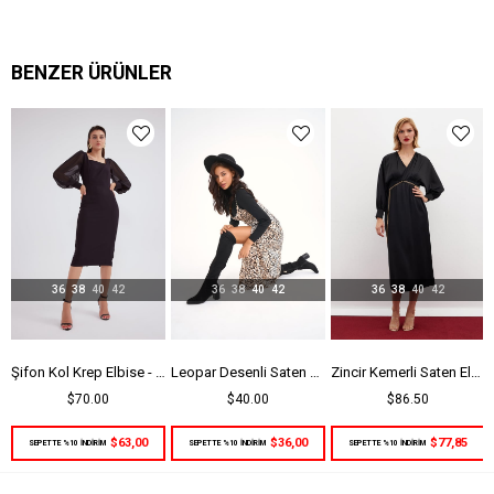
BENZER ÜRÜNLER
36
38
40
42
36
38
40
42
36
38
40
42
ep Elbise - Yeşil
Şifon Kol Krep Elbise - Siyah
Leopar Desenli Saten Elbise - Leopar
Zincir Kemerli Saten Elbise - Siyah
$70.00
$40.00
$86.50
$63,00
$36,00
$77,85
SEPETTE %10 İNDİRİM
SEPETTE %10 İNDİRİM
SEPETTE %10 İNDİRİM