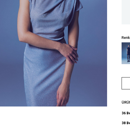
Renk
ÜRÜN
36 B
38 B