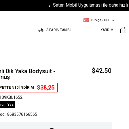
📱 Saten Mobil Uygulaması ile daha hızlı ve kola
Türkçe - USD
SİPARİŞ TAKİBİ
YARDIM
0
$42.50
li Dik Yaka Bodysuit -
müş
$38,25
PETTE %10 İNDİRİM
139KBL1652
rum Yaz
kod
:
8683576166565