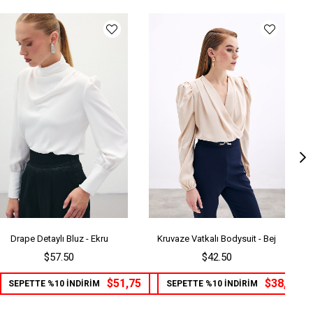
Drape Detaylı Bluz - Ekru
Kruvaze Vatkalı Bodysuit - Bej
$57.50
$42.50
$51,75
$38,25
SEPETTE %10 İNDİRİM
SEPETTE %10 İNDİRİM