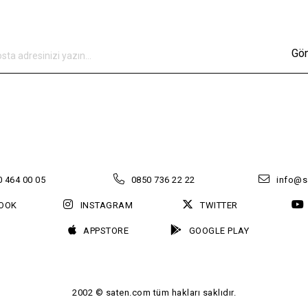
Gö
 464 00 05
0850 736 22 22
info@s
OOK
INSTAGRAM
TWITTER
APPSTORE
GOOGLE PLAY
2002 © saten.com tüm hakları saklıdır.