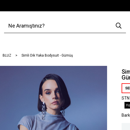
BLUZ
Simli Dik Yaka Bodysuit - Gümüş
Sim
Gü
SE
STN
Yo
Bar