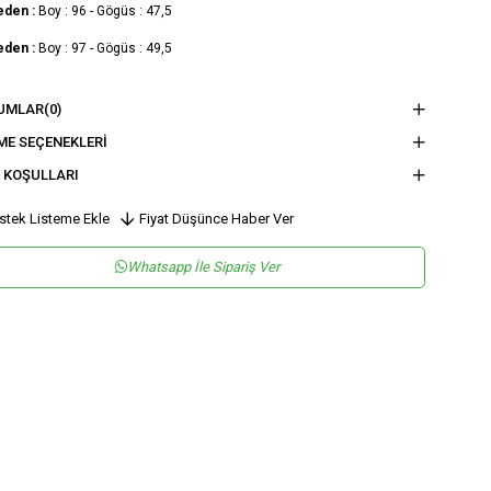
eden :
Boy : 96 - Gögüs : 47,5
eden :
Boy : 97 - Gögüs : 49,5
nsiyet
KADIN
UMLAR
(0)
tegori
BLUZ
ME SEÇENEKLERI
 KOŞULLARI
stek Listeme Ekle
Fiyat Düşünce Haber Ver
Whatsapp İle Sipariş Ver