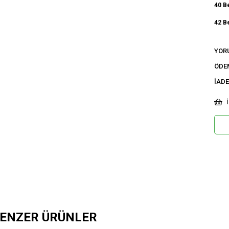
40 B
42 B
Ci
YOR
Ka
ÖDE
İADE
İ
ENZER ÜRÜNLER