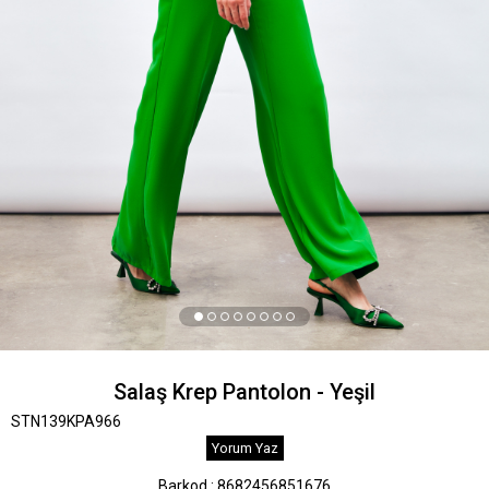
Salaş Krep Pantolon - Yeşil
STN139KPA966
Yorum Yaz
Barkod
:
8682456851676