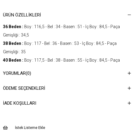
ÜRÜN ÖZELLIKLERI
36 Beden :
Boy : 116,5 - Bel : 34 - Basen : 51 - İç Boy : 84,5 - Paça
Genişliği : 34,5
38 Beden :
Boy : 117 - Bel : 36 - Basen : 53 - İç Boy : 84,5 - Paça
Genişliği : 35
40 Beden :
Boy : 117,5 - Bel : 38 - Basen : 55 - İç Boy : 84,5 - Paça
Genişliği : 35,5
YORUMLAR
(0)
42 Beden :
Boy : 118 - Bel : 40 - Basen : 57 - İç Boy : 84,5 - Paça
Genişliği : 36
ÖDEME SEÇENEKLERI
Cinsiyet
KADIN
İADE KOŞULLARI
Kategori
PANTOLON
Kumaş Tipi
Dokuma
Desen
Düz
İstek Listeme Ekle