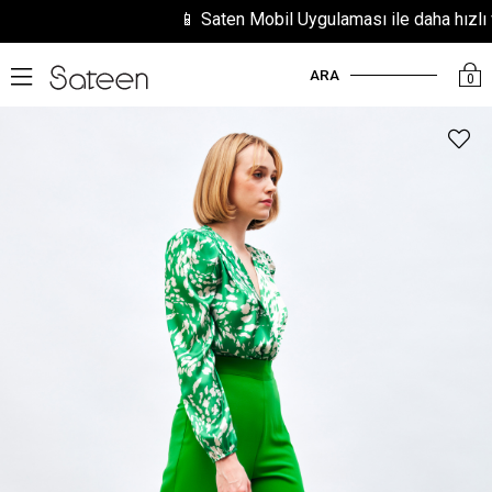
📱 Saten Mobil Uygulaması ile daha hızlı ve k
ARA
0