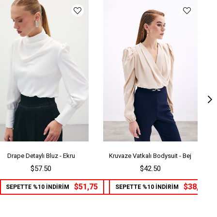
Drape Detaylı Bluz - Ekru
Kruvaze Vatkalı Bodysuit - Bej
$57.50
$42.50
$51,75
$38,25
SEPETTE %10 İNDİRİM
SEPETTE %10 İNDİRİM