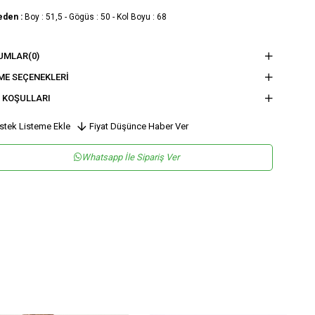
eden :
Boy : 51,5 - Gögüs : 50 - Kol Boyu : 68
nsiyet
KADIN
UMLAR
(0)
tegori
BLUZ
ME SEÇENEKLERI
 KOŞULLARI
stek Listeme Ekle
Fiyat Düşünce Haber Ver
Whatsapp İle Sipariş Ver