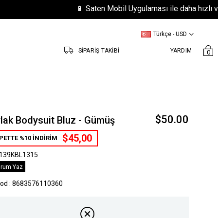
📱 Saten Mobil Uygulaması ile daha hızlı ve kola
Türkçe - USD
SİPARİŞ TAKİBİ
YARDIM
0
$50.00
lak Bodysuit Bluz - Gümüş
$45,00
PETTE %10 İNDİRİM
139KBL1315
rum Yaz
kod
:
8683576110360