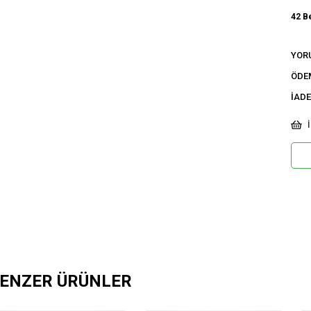
42 B
Ci
YOR
Ka
ÖDE
İADE
İ
ENZER ÜRÜNLER