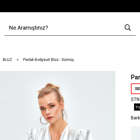
BLUZ
Parlak Bodysuit Bluz - Gümüş
Par
SE
STN
Yo
Bar