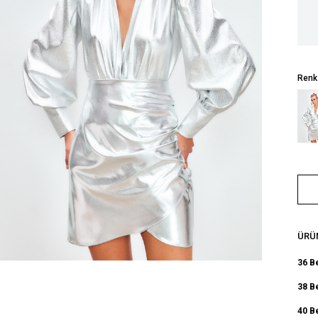
Renk
ÜRÜN
36 B
38 B
40 B