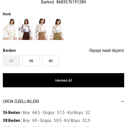
Barkod
:
8683576191284
Renk
Beden
Giysiyi nasıl ölçeriz
36
38
40
ÜRÜN ÖZELLIKLERI
36 Beden :
Boy : 68,5 - Gögüs : 57,5 - Kol Boyu : 52
38 Beden :
Boy : 69 - Gögüs : 59,5 - Kol Boyu : 52,5