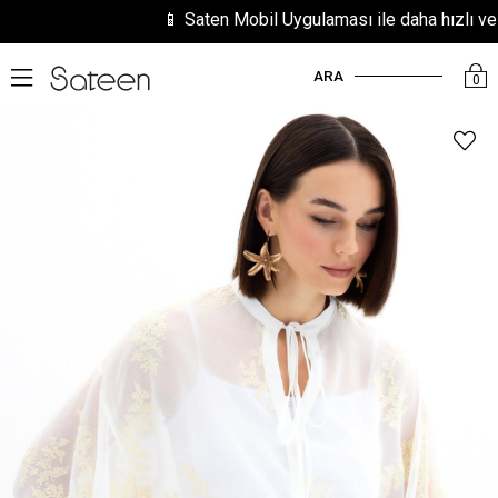
📱 Saten Mobil Uygulaması ile daha hızlı ve kol
ARA
0