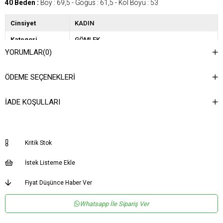
40 Beden :
Boy : 69,5 - Gögüs : 61,5 - Kol Boyu : 53
Cinsiyet
KADIN
Kategori
GÖMLEK
YORUMLAR
(0)
ÖDEME SEÇENEKLERI
İADE KOŞULLARI
Kritik Stok
İstek Listeme Ekle
Fiyat Düşünce Haber Ver
Whatsapp İle Sipariş Ver