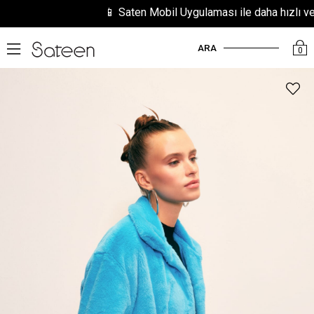
📱 Saten Mobil Uygulaması ile daha hızlı ve kol
ARA
0