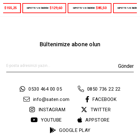
$129,60
$85,50
$111,60
SEPETTE %10 İNDİRİM
SEPETTE %10 İNDİRİM
SEPETTE %10 İNDİRİM
Bültenimize abone olun
Gönder
0530 464 00 05
0850 736 22 22
info@saten.com
FACEBOOK
INSTAGRAM
TWITTER
YOUTUBE
APPSTORE
GOOGLE PLAY