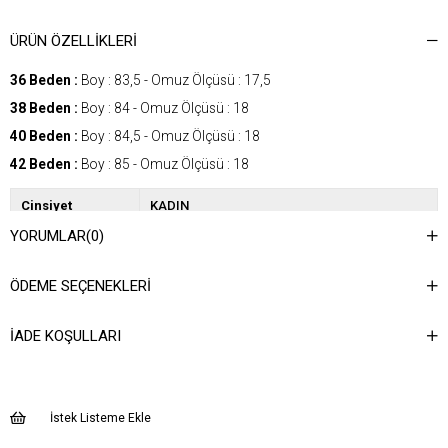
ÜRÜN ÖZELLIKLERI
36 Beden :
Boy : 83,5 - Omuz Ölçüsü : 17,5
38 Beden :
Boy : 84 - Omuz Ölçüsü : 18
40 Beden :
Boy : 84,5 - Omuz Ölçüsü : 18
42 Beden :
Boy : 85 - Omuz Ölçüsü : 18
Cinsiyet
KADIN
YORUMLAR
(0)
Kategori
KABAN
Kumaş Tipi
Dokuma
ÖDEME SEÇENEKLERI
Desen
Düz
İADE KOŞULLARI
Dokuma Tipi
Peluş
Ortam
Şık
Materyal
Dokuma
İstek Listeme Ekle
Yaka Tipi
Ceket Yaka