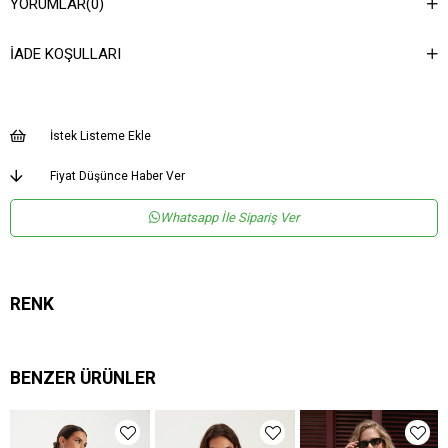
YORUMLAR
(0)
Kategori
CEKET
İADE KOŞULLARI
İstek Listeme Ekle
Fiyat Düşünce Haber Ver
Whatsapp İle Sipariş Ver
RENK
BENZER ÜRÜNLER