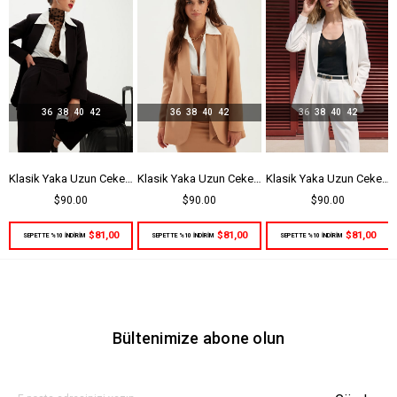
36
38
40
42
36
38
40
42
36
38
40
42
eşil
Klasik Yaka Uzun Ceket - Siyah
Klasik Yaka Uzun Ceket - Camel
Klasik Yaka Uzun Ceket - Ekru
$90.00
$90.00
$90.00
$81,00
$81,00
$81,00
SEPETTE %10 İNDİRİM
SEPETTE %10 İNDİRİM
SEPETTE %10 İNDİRİM
Bültenimize abone olun