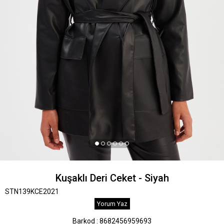
Kuşaklı Deri Ceket - Siyah
STN139KCE2021
Yorum Yaz
Barkod
:
8682456959693