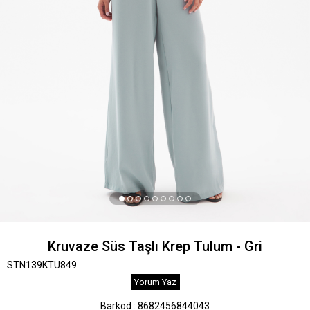
Kruvaze Süs Taşlı Krep Tulum - Gri
STN139KTU849
Yorum Yaz
Barkod
:
8682456844043