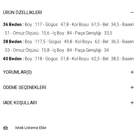
ÜRÜN ÖZELLIKLERI
36 Beden :
Boy : 117 - Gögüs : 47,8 - Kol Boyu : 61,5 - Bel : 34,5 - Basen
: 51 - Omuz Ölçüsü : 10,6 - İç Boy : 84 - Paça Genişliği : 33,5
38 Beden :
Boy : 117,5 - Gögüs : 49,8 - Kol Boyu : 62 - Bel : 36,5 - Basen
: 53 - Omuz Ölçüsü : 10,8 - İç Boy : 84 - Paça Genişliği : 34
40 Beden :
Boy : 118 - Gögüs : 51,8 - Kol Boyu : 62,5 - Bel : 38,5 - Basen
: 55 - Omuz Ölçüsü : 11 - İç Boy : 84 - Paça Genişliği : 34,5
YORUMLAR
(0)
42 Beden :
Boy : 118,5 - Gögüs : 53,8 - Kol Boyu : 63 - Bel : 40,5 - Basen
: 57 - Omuz Ölçüsü : 11,2 - İç Boy : 84 - Paça Genişliği : 35
ÖDEME SEÇENEKLERI
Cinsiyet
KADIN
İADE KOŞULLARI
Kategori
TULUM
Kumaş Tipi
Dokuma
Desen
Düz
İstek Listeme Ekle