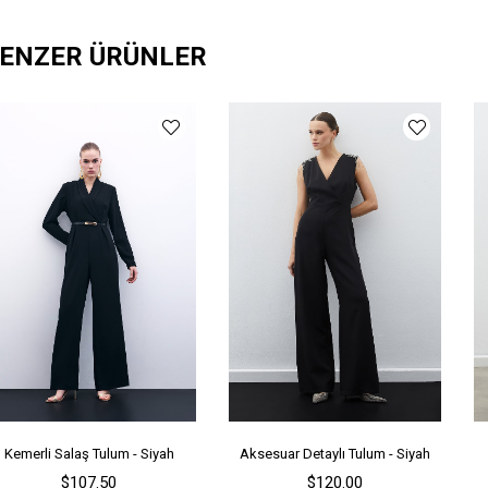
Ma
ENZER ÜRÜNLER
Ya
Ür
Bo
Ka
Ür
Me
Ya
Kemerli Salaş Tulum - Siyah
Aksesuar Detaylı Tulum - Siyah
$107.50
$120.00