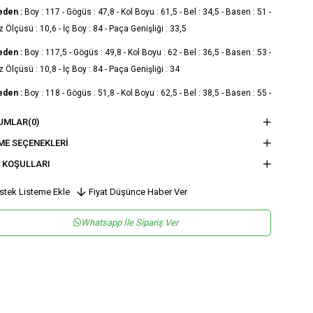
eden :
Boy : 117 - Gögüs : 47,8 - Kol Boyu : 61,5 - Bel : 34,5 - Basen : 51 -
Ölçüsü : 10,6 - İç Boy : 84 - Paça Genişliği : 33,5
eden :
Boy : 117,5 - Gögüs : 49,8 - Kol Boyu : 62 - Bel : 36,5 - Basen : 53 -
Ölçüsü : 10,8 - İç Boy : 84 - Paça Genişliği : 34
eden :
Boy : 118 - Gögüs : 51,8 - Kol Boyu : 62,5 - Bel : 38,5 - Basen : 55 -
Ölçüsü : 11 - İç Boy : 84 - Paça Genişliği : 34,5
UMLAR
(0)
eden :
Boy : 118,5 - Gögüs : 53,8 - Kol Boyu : 63 - Bel : 40,5 - Basen : 57 -
ME SEÇENEKLERI
Ölçüsü : 11,2 - İç Boy : 84 - Paça Genişliği : 35
 KOŞULLARI
nsiyet
KADIN
stek Listeme Ekle
Fiyat Düşünce Haber Ver
tegori
TULUM
Whatsapp İle Sipariş Ver
maş Tipi
Dokuma
sen
Düz
kuma Tipi
Krep
tam
Şık