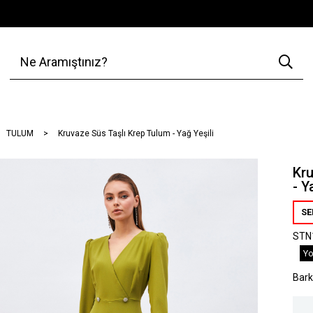
TULUM
Kruvaze Süs Taşlı Krep Tulum - Yağ Yeşili
Kru
- Y
SE
STN
Yo
Bar