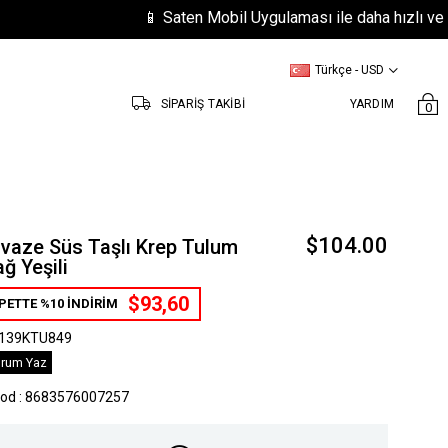
📱 Saten Mobil Uygulaması ile daha hızlı ve kolay al
Türkçe - USD
SİPARİŞ TAKİBİ
YARDIM
0
$104.00
vaze Süs Taşlı Krep Tulum
ağ Yeşili
$93,60
PETTE %10 İNDİRİM
139KTU849
rum Yaz
kod
:
8683576007257