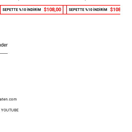
$108,00
$108,00
SEPETTE %10 İNDİRİM
SEPETTE %10 İNDİRİM
nder
aten.com
YOUTUBE