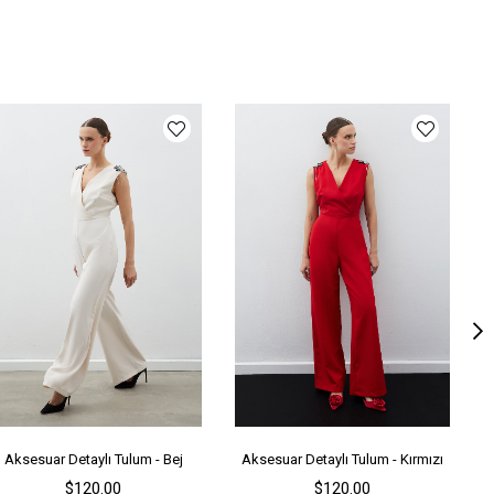
teryal
Krep
ka Tipi
Kruvaze
ün Detayı
Taş Aksesuar
y
Uzun
lıp
Bele Oturan
ün Yaş Grubu
1
nşei
TR
ş Grubu
Genç
Aksesuar Detaylı Tulum - Bej
Aksesuar Detaylı Tulum - Kırmızı
$120.00
$120.00