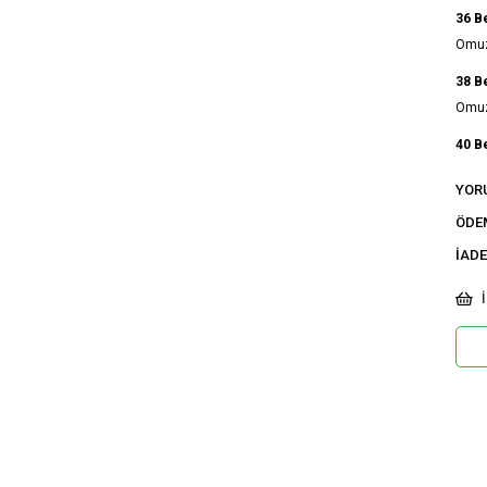
36 B
Omuz 
38 B
Omuz 
40 B
Omuz 
YOR
42 B
ÖDE
Omuz 
İADE
Ci
İ
Ka
Ku
De
Do
Or