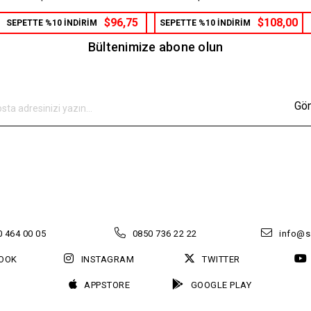
$96,75
$108,00
SEPETTE %10 İNDİRİM
SEPETTE %10 İNDİRİM
Bültenimize abone olun
Gö
 464 00 05
0850 736 22 22
info@s
OOK
INSTAGRAM
TWITTER
APPSTORE
GOOGLE PLAY