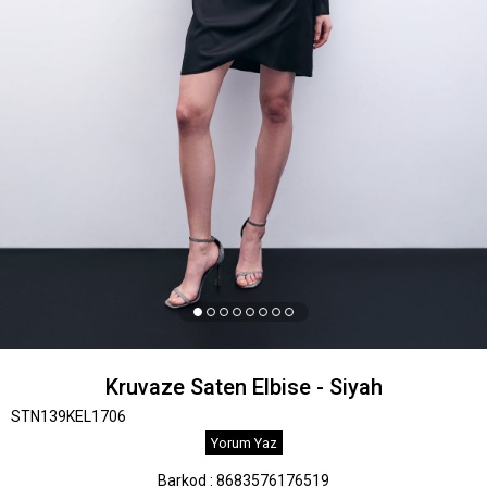
Kruvaze Saten Elbise - Siyah
STN139KEL1706
Yorum Yaz
Barkod
:
8683576176519