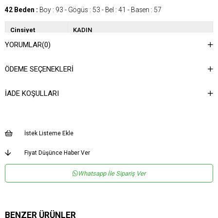
42 Beden :
Boy : 93 - Gögüs : 53 - Bel : 41 - Basen : 57
Cinsiyet
KADIN
YORUMLAR
(0)
Kategori
ELBİSE
Kumaş Tipi
Saten
ÖDEME SEÇENEKLERI
Desen
Düz
İADE KOŞULLARI
Dokuma Tipi
Düz Dokuma
Ortam
Şık
Materyal
Saten
İstek Listeme Ekle
Yaka Tipi
Kruvaze
Fiyat Düşünce Haber Ver
Ürün Detayı
Fermuar
Whatsapp İle Sipariş Ver
Boy
Normal Boy
Kalıp
Regular
Menşei
TR
BENZER ÜRÜNLER