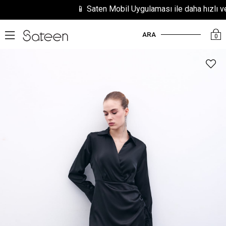
📱 Saten Mobil Uygulaması ile daha hızlı ve ko
ARA
0