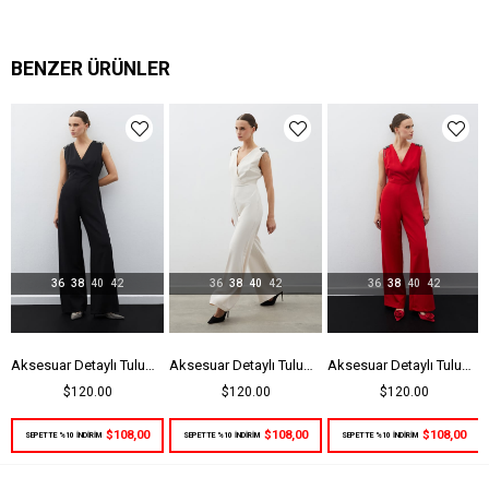
Kalıp
Regular
Menşei
TR
BENZER ÜRÜNLER
36
38
40
42
36
38
40
42
36
38
40
42
Aksesuar Detaylı Tulum - Siyah
Aksesuar Detaylı Tulum - Bej
Aksesuar Detaylı Tulum - Kırmızı
$120.00
$120.00
$120.00
$108,00
$108,00
$108,00
SEPETTE %10 İNDİRİM
SEPETTE %10 İNDİRİM
SEPETTE %10 İNDİRİM