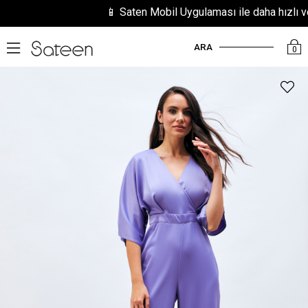
📱 Saten Mobil Uygulaması ile daha hızlı ve kol
ARA
0