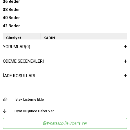
36 Beden :
38 Beden :
40 Beden :
42 Beden :
Cinsiyet
KADIN
YORUMLAR
(0)
Kategori
TULUM
Kumaş Tipi
Dokuma
ÖDEME SEÇENEKLERI
Desen
Düz
İADE KOŞULLARI
Dokuma Tipi
Saten
Ortam
Şık
Materyal
Saten
İstek Listeme Ekle
Yaka Tipi
Kruvaze
Fiyat Düşünce Haber Ver
Ürün Detayı
Fermuar
Whatsapp İle Sipariş Ver
Boy
Uzun