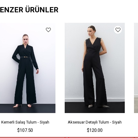
ENZER ÜRÜNLER
Ya
Ür
Bo
Ka
Ür
Me
Kemerli Salaş Tulum - Siyah
Aksesuar Detaylı Tulum - Siyah
$107.50
$120.00