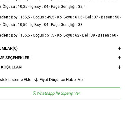
Ölçüsü : 10,25 - İç Boy : 84 - Paça Genişliği : 32,4
eden :
Boy : 155,5 - Gögüs : 49,5 - Kol Boyu : 61,5 - Bel : 37 - Basen : 58 -
Ölçüsü : 10,50 - İç Boy : 84 - Paça Genişliği : 33
eden :
Boy : 156,5 - Gögüs : 51,5 - Kol Boyu : 62 - Bel : 39 - Basen : 60 -
Ölçüsü : 10,75 - İç Boy : 84 - Paça Genişliği : 33,6
UMLAR
(0)
eden :
Boy : 157,5 - Gögüs : 53,5 - Kol Boyu : 62,5 - Bel : 41 - Basen : 62 -
ME SEÇENEKLERI
Ölçüsü : 11 - İç Boy : 84 - Paça Genişliği : 34,2
 KOŞULLARI
nsiyet
KADIN
stek Listeme Ekle
Fiyat Düşünce Haber Ver
tegori
TULUM
Whatsapp İle Sipariş Ver
maş Tipi
Dokuma
sen
Düz
kuma Tipi
Krep
tam
Şık
teryal
Dokuma