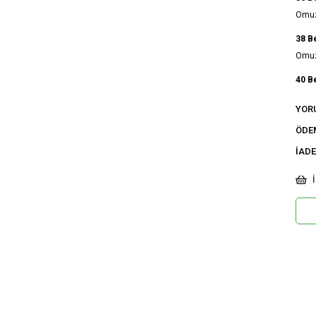
Omuz 
38 B
Omuz 
40 B
Omuz 
YOR
42 B
ÖDE
Omuz 
İADE
Ci
İ
Ka
Ku
De
Do
Or
Ma