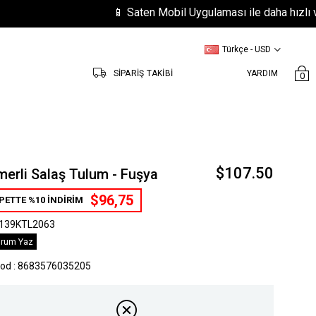
📱 Saten Mobil Uygulaması ile daha hızlı ve kolay
Türkçe - USD
SİPARİŞ TAKİBİ
YARDIM
0
$107.50
erli Salaş Tulum - Fuşya
$96,75
PETTE %10 İNDİRİM
139KTL2063
rum Yaz
kod
:
8683576035205