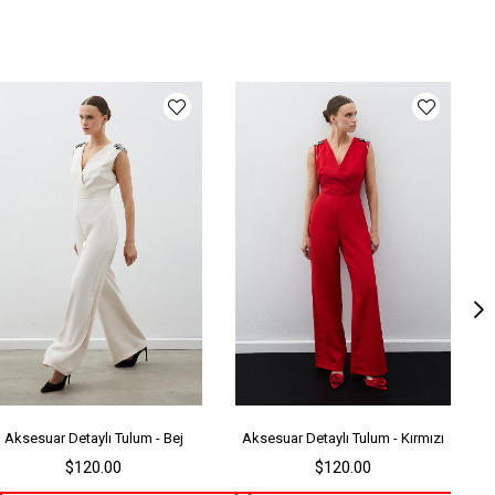
ka Tipi
Şal Yaka
ün Detayı
Kemerli
y
Uzun
lıp
Regular
ün Yaş Grubu
1
nşei
TR
Aksesuar Detaylı Tulum - Bej
Aksesuar Detaylı Tulum - Kırmızı
$120.00
$120.00