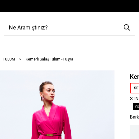
TULUM
Kemerli Salaş Tulum - Fuşya
Kem
SE
STN
Yo
Bar