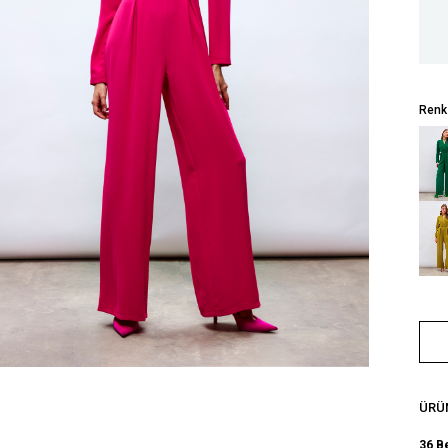
Renk
ÜRÜN
36 B