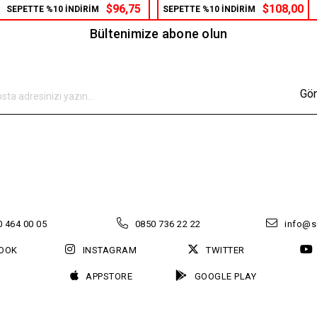
$96,75
$108,00
SEPETTE %10 İNDİRİM
SEPETTE %10 İNDİRİM
Bültenimize abone olun
Gö
 464 00 05
0850 736 22 22
info@s
OOK
INSTAGRAM
TWITTER
APPSTORE
GOOGLE PLAY