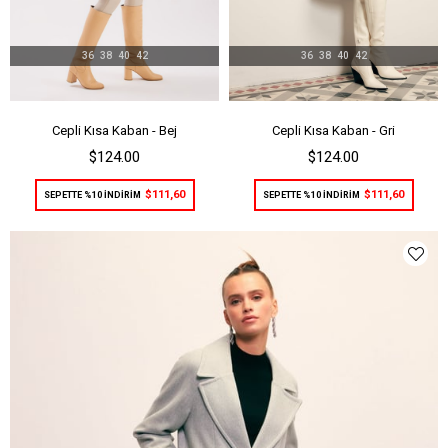
36
38
40
42
36
38
40
42
Cepli Kısa Kaban - Bej
Cepli Kısa Kaban - Gri
$124.00
$124.00
$111,60
$111,60
SEPETTE %10 İNDİRİM
SEPETTE %10 İNDİRİM