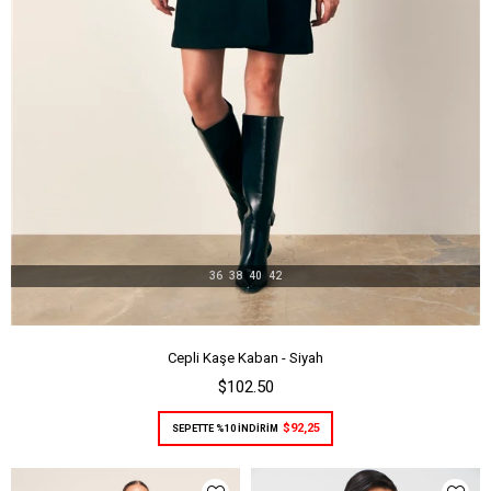
36
38
40
42
Cepli Kaşe Kaban - Siyah
$102.50
$92,25
SEPETTE %10 İNDİRİM