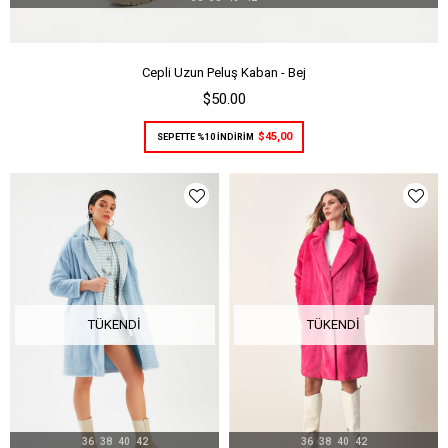
Cepli Uzun Peluş Kaban - Bej
$50.00
$45,00
SEPETTE %10 İNDİRİM
TÜKENDI
TÜKENDI
36
38
40
42
36
38
40
42