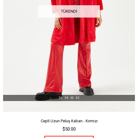
TÜKENDI
36
38
40
42
Cepli Uzun Peluş Kaban - Kırmızı
$50.00