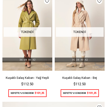
TÜKENDI
TÜKENDI
36
38
40
42
36
38
40
42
Kuşaklı Salaş Kaban - Yağ Yeşili
Kuşaklı Salaş Kaban - Bej
$112.50
$112.50
$101,25
$101,25
SEPETTE %10 İNDİRİM
SEPETTE %10 İNDİRİM