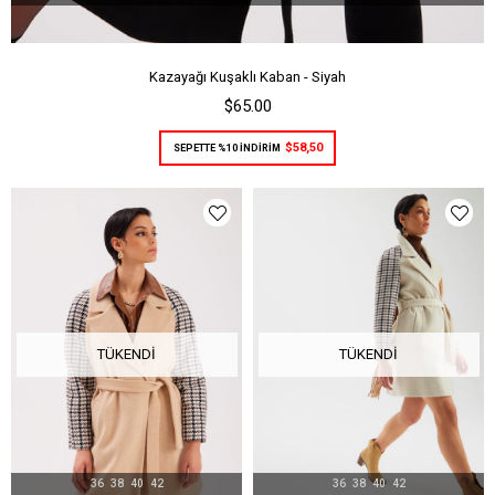
Kazayağı Kuşaklı Kaban - Siyah
$65.00
$58,50
SEPETTE %10 İNDİRİM
TÜKENDI
TÜKENDI
36
38
40
42
36
38
40
42