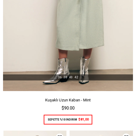
36
38
40
42
Kuşaklı Uzun Kaban - Mint
$90.00
$81,00
SEPETTE %10 İNDİRİM