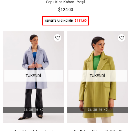
Cepli Kısa Kaban - Yeşil
$124.00
$111,60
SEPETTE %10 İNDİRİM
TÜKENDI
TÜKENDI
36
38
40
42
36
38
40
42