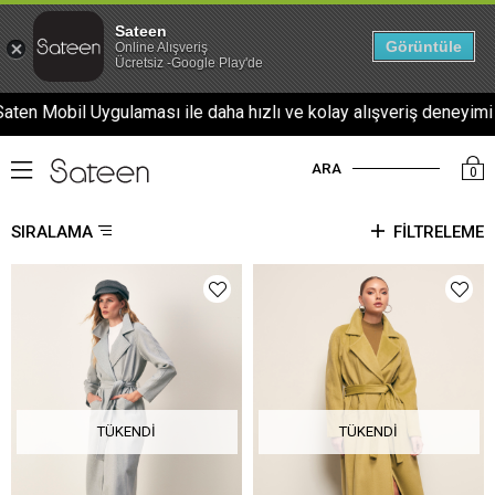
Sateen
Görüntüle
Online Alışveriş
Ücretsiz -Google Play'de
ı ile daha hızlı ve kolay alışveriş deneyimi sizi bekliyor..
ARA
0
SIRALAMA
FILTRELEME
TÜKENDI
TÜKENDI