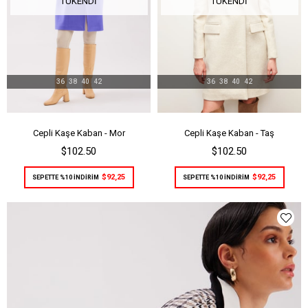
TÜKENDI
TÜKENDI
36
38
40
42
36
38
40
42
Cepli Kaşe Kaban - Mor
Cepli Kaşe Kaban - Taş
$102.50
$102.50
$92,25
$92,25
SEPETTE %10 İNDİRİM
SEPETTE %10 İNDİRİM