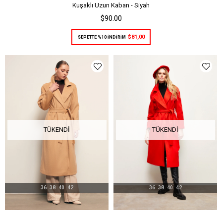
Kuşaklı Uzun Kaban - Siyah
$90.00
$81,00
SEPETTE %10 İNDİRİM
TÜKENDI
TÜKENDI
36
38
40
42
36
38
40
42