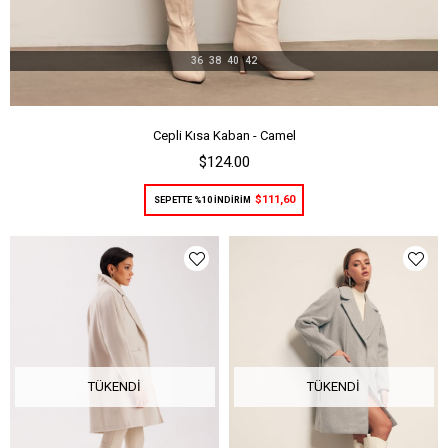
36
38
40
42
Cepli Kısa Kaban - Camel
$124.00
$111,60
SEPETTE %10 İNDİRİM
TÜKENDI
TÜKENDI