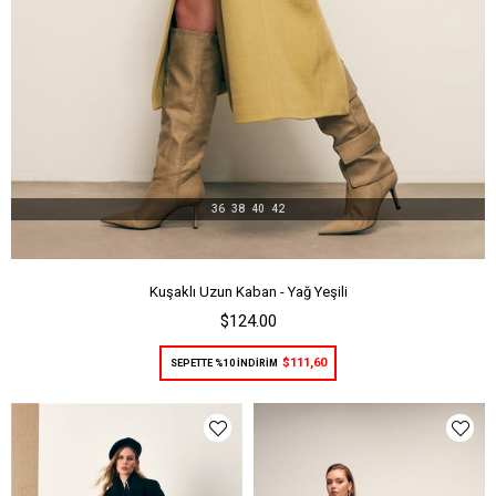
36
38
40
42
Kuşaklı Uzun Kaban - Yağ Yeşili
$124.00
$111,60
SEPETTE %10 İNDİRİM