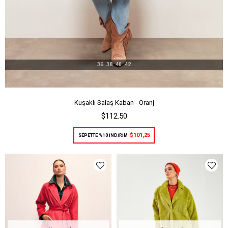
36
38
40
42
Kuşaklı Salaş Kaban - Oranj
$112.50
$101,25
SEPETTE %10 İNDİRİM