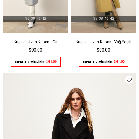
36
38
40
42
36
38
40
42
Kuşaklı Uzun Kaban - Gri
Kuşaklı Uzun Kaban - Yağ Yeşili
$90.00
$90.00
$81,00
$81,00
SEPETTE %10 İNDİRİM
SEPETTE %10 İNDİRİM