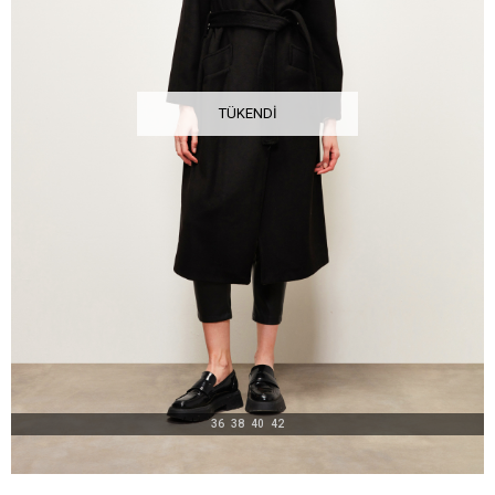
TÜKENDI
36
38
40
42