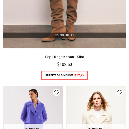
36
38
40
42
Cepli Kaşe Kaban - Mint
$102.50
$92,25
SEPETTE %10 İNDİRİM