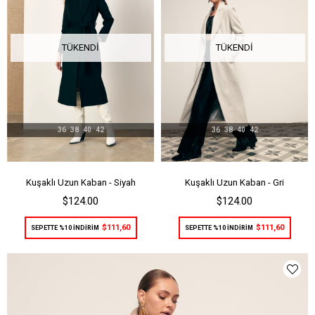
TÜKENDI
TÜKENDI
36
38
40
42
36
38
40
42
Kuşaklı Uzun Kaban - Siyah
Kuşaklı Uzun Kaban - Gri
$124.00
$124.00
$111,60
$111,60
SEPETTE %10 İNDİRİM
SEPETTE %10 İNDİRİM