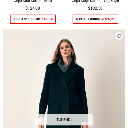
Cepli Kısa Kaban - Mavi
Cepli Kaşe Kaban - Yağ Yeşili
$124.00
$102.50
$111,60
$92,25
SEPETTE %10 İNDİRİM
SEPETTE %10 İNDİRİM
TÜKENDI