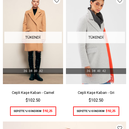
TÜKENDI
TÜKENDI
36
38
40
42
36
38
40
42
Cepli Kaşe Kaban - Camel
Cepli Kaşe Kaban - Gri
$102.50
$102.50
$92,25
$92,25
SEPETTE %10 İNDİRİM
SEPETTE %10 İNDİRİM