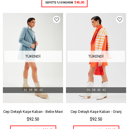
$45,00
SEPETTE %10 İNDİRİM
TÜKENDI
TÜKENDI
36
38
40
42
36
38
40
42
Cep Detaylı Kaşe Kaban - Bebe Mavi
Cep Detaylı Kaşe Kaban - Oranj
$92.50
$92.50