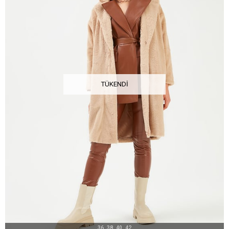
TÜKENDI
36
38
40
42