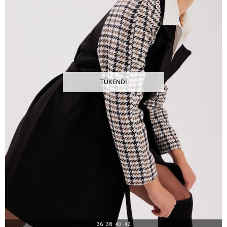
TÜKENDI
36
38
40
42