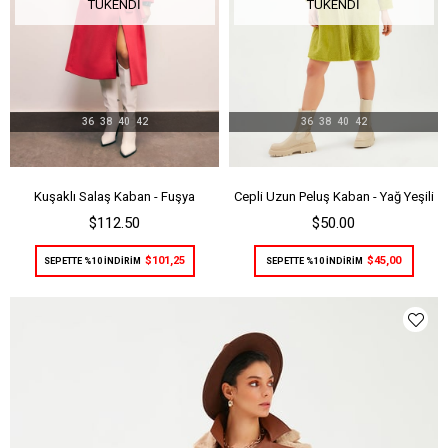
TÜKENDI
TÜKENDI
36
38
40
42
36
38
40
42
Kuşaklı Salaş Kaban - Fuşya
Cepli Uzun Peluş Kaban - Yağ Yeşili
$112.50
$50.00
$101,25
$45,00
SEPETTE %10 İNDİRİM
SEPETTE %10 İNDİRİM