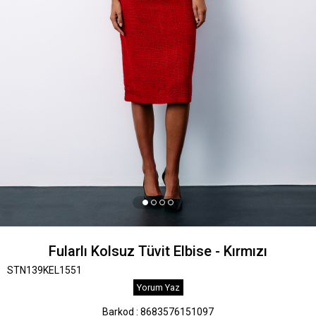
Fularlı Kolsuz Tüvit Elbise - Kırmızı
STN139KEL1551
Yorum Yaz
Barkod
:
8683576151097