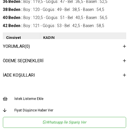
36 Beden :
Boy : 119,5 - Gögüs : 47 - Bel : 36,5 - Basen : 52,5
38 Beden :
Boy : 120 - Gögüs : 49 - Bel : 38,5 - Basen : 54,5
40 Beden :
Boy : 120,5 - Gögüs : 51 - Bel : 40,5 - Basen : 56,5
42 Beden :
Boy : 121 - Gögüs : 53 - Bel : 42,5 - Basen : 58,5
Cinsiyet
KADIN
YORUMLAR
(0)
Kategori
ELBİSE
Kumaş Tipi
Dokuma
ÖDEME SEÇENEKLERI
Desen
Düz
İADE KOŞULLARI
Dokuma Tipi
Düz Dokuma
Ortam
Şık
Materyal
Dokuma
İstek Listeme Ekle
Yaka Tipi
V Yaka
Fiyat Düşünce Haber Ver
Ürün Detayı
Bağlamalı
Whatsapp İle Sipariş Ver
Boy
Uzun