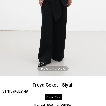
Freya Ceket - Siyah
STN139KCE2148
Yorum Yaz
Barkod
:
8683576230068