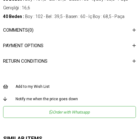
Genişliği : 16,6
40 Beden :
Boy : 102 - Bel : 39,5 - Basen : 60 - İç Boy : 68,5 - Paça
Genişliği : 17,2
COMMENTS
(0)
42 Beden :
Boy : 102,5 - Bel : 41,5 - Basen : 62 - İç Boy : 68,5 - Paça
Genişliği : 17,8
PAYMENT OPTIONS
Gender
Woman
RETURN CONDITIONS
Category
Pants
Kumaş Tipi
Dokuma
Desen
Düz
Add to my Wish List
Dokuma Tipi
Düz Dokuma
Notify me when the price goes down
Ortam
Casual/Günlük
Order with Whatsapp
Materyal
Dokuma
Ürün Detayı
Cep Detaylı
Boy
Tam Boy
SIMILAR ITEMS