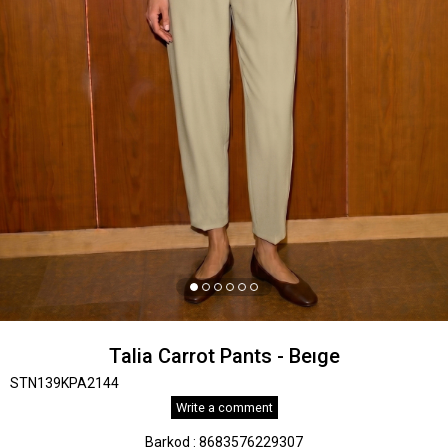
Talia Carrot Pants - Beıge
STN139KPA2144
Write a comment
Barkod
:
8683576229307