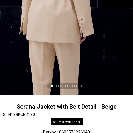
Serana Jacket with Belt Detail - Beıge
STN139KCE2130
Write a comment
Barkod
:
8683576226948