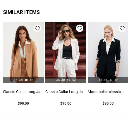
Yaş Grubu
Genç
SIMILAR ITEMS
36
38
40
42
36
38
40
42
36
38
40
42
 - Black
Classic Collar Long Jacket - Camel
Classic Collar Long Jacket - Ecru
Mono collar classic jacket - Black
$90.00
$90.00
$90.00