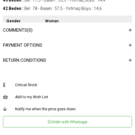
40 Beden :
Bel : 77,5 - Basen : 55,5 - Yırtmaç Boyu : 14,4
42 Beden :
Bel : 78 - Basen : 57,5 - Yırtmaç Boyu : 14,6
Gender
Woman
COMMENTS
(0)
Category
Jacket
Kumaş Tipi
Dokuma
PAYMENT OPTIONS
Desen
Düz
RETURN CONDITIONS
Dokuma Tipi
Düz Dokuma
Ortam
Şık
Materyal
Dokuma
Critical Stock
Yaka Tipi
Ceket Yaka
Add to my Wish List
Ürün Detayı
Kuşaklı
Notify me when the price goes down
Boy
Normal Boy
Kalıp
Regular
Order with Whatsapp
Menşei
TR