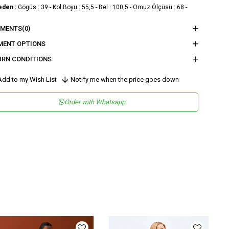
eden :
Gögüs : 39 - Kol Boyu : 55,5 - Bel : 100,5 - Omuz Ölçüsü : 68 -
Genişliği : 20,2
MENTS
(0)
eden :
Gögüs : 41 - Kol Boyu : 57,5 - Bel : 101 - Omuz Ölçüsü : 68 - Paça
MENT OPTIONS
liği : 20,8
URN CONDITIONS
nder
Woman
dd to my Wish List
Notify me when the price goes down
tegory
Pants
Order with Whatsapp
maş Tipi
Dokuma
sen
Düz
kuma Tipi
Saten
tam
Şık
teryal
Saten
ün Detayı
Kemerli
y
Uzun
lıp
Regular