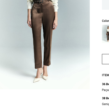
Color
ITE
36 B
Paça 
38 B
Geniş