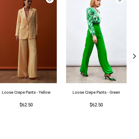
nşei
TR
ş Grubu
Genç
Loose Crepe Pants - Yellow
Loose Crepe Pants - Green
$62.50
$62.50