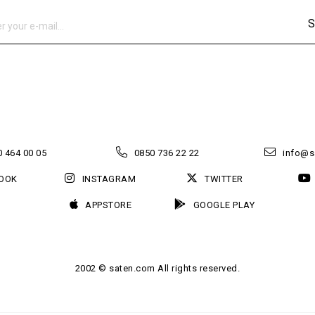
S
 464 00 05
0850 736 22 22
info@s
OOK
INSTAGRAM
TWITTER
APPSTORE
GOOGLE PLAY
2002 © saten.com All rights reserved.