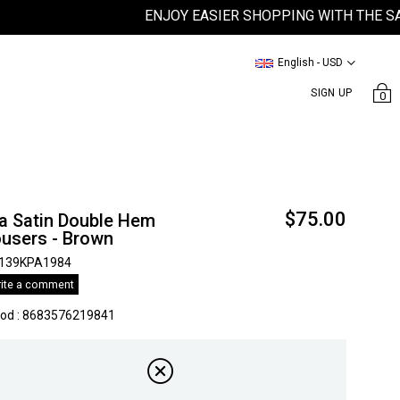
ENJOY EASIER SHOPPING WITH THE SATEEN
English - USD
SIGN UP
0
$75.00
a Satin Double Hem
ousers - Brown
139KPA1984
ite a comment
kod
:
8683576219841