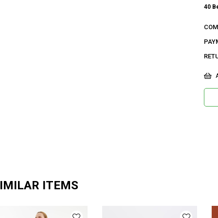
40 B
Paça 
COM
42 B
PAY
Geniş
RET
Ge
A
Ca
Ku
De
Do
Or
Ma
IMILAR ITEMS
Ür
Bo
Ka