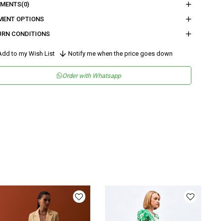
MENTS
(0)
eden :
Boy : 113,5 - Bel : 38 - Basen : 58,5 - İç Boy : 80 - Paça Genişliği :
MENT OPTIONS
URN CONDITIONS
nder
Woman
dd to my Wish List
Notify me when the price goes down
tegory
Pants
Order with Whatsapp
maş Tipi
Dokuma
teryal
%83 Viskon %17 Naylon
leşeni
sen
Desenli
kuma Tipi
Düz Dokuma
tam
Şık
teryal
Viskon Karışımlı
ün Detayı
Lastikli
y
Uzun
lıp
Bol