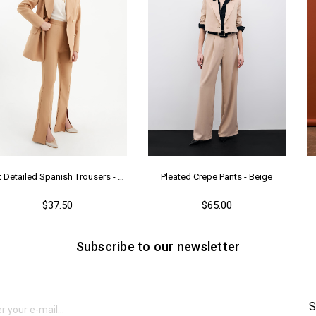
As
Me
Ya
Slit Detailed Spanish Trousers - Camel
Pleated Crepe Pants - Beıge
$37.50
$65.00
Subscribe to our newsletter
S