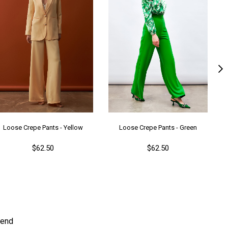
tar Durumu
Astarsız
nşei
TR
ş Grubu
Genç
Loose Crepe Pants - Yellow
Loose Crepe Pants - Green
$62.50
$62.50
end