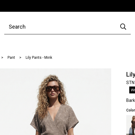
Pant
Lily Pants - Mınk
Lil
STN
Wr
Bar
Color