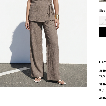
Size
ITE
36 B
29,5
38 B
30,1
40 B
30,7