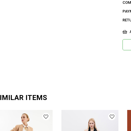
COM
42 B
PAY
31,3
RET
Ge
A
Ca
Ku
Ma
Bi
De
Do
Or
IMILAR ITEMS
Ma
Ür
Bo
Ka