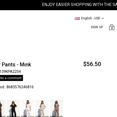
ENJOY EASIER SHOPPING WITH THE SATEEN
English - USD
SIGN UP
0
$56.50
y Pants - Mınk
139KPA2254
ite a comment
kod
:
8683576246816