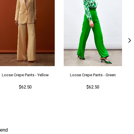
tar Durumu
Astarsız
nşei
TR
ş Grubu
Genç
Loose Crepe Pants - Yellow
Loose Crepe Pants - Green
$62.50
$62.50
end