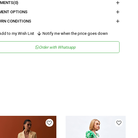
MENTS
(0)
eden :
Boy : 113,5 - Bel : 38 - Basen : 58,5 - İç Boy : 80 - Paça Genişliği :
MENT OPTIONS
URN CONDITIONS
nder
Woman
dd to my Wish List
Notify me when the price goes down
tegory
Pants
Order with Whatsapp
maş Tipi
Dokuma
teryal
%83 Viskon %17 Naylon
leşeni
sen
Desenli
kuma Tipi
Düz Dokuma
tam
Şık
teryal
Viskon Karışımlı
ün Detayı
Lastikli
y
Uzun
lıp
Bol