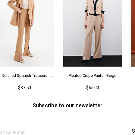
As
Me
Ya
Slit Detailed Spanish Trousers - Camel
Pleated Crepe Pants - Beıge
$37.50
$65.00
Subscribe to our newsletter
S