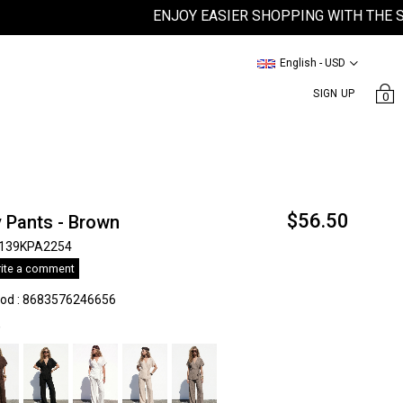
ENJOY EASIER SHOPPING WITH THE SATEE
English - USD
SIGN UP
0
$56.50
y Pants - Brown
139KPA2254
ite a comment
kod
:
8683576246656