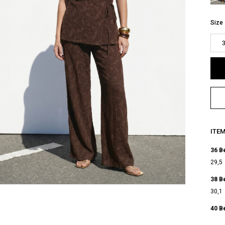
Size
ITE
36 B
29,5
38 B
30,1
40 B
30,7