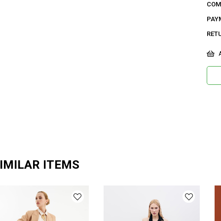
COM
42 B
PAY
31,3
RET
Ge
A
Ca
Ku
Ma
Bi
De
Do
Or
IMILAR ITEMS
Ma
Ür
Bo
Ka