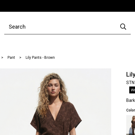
Pant
Lily Pants - Brown
Lil
STN
Wr
Bar
Color