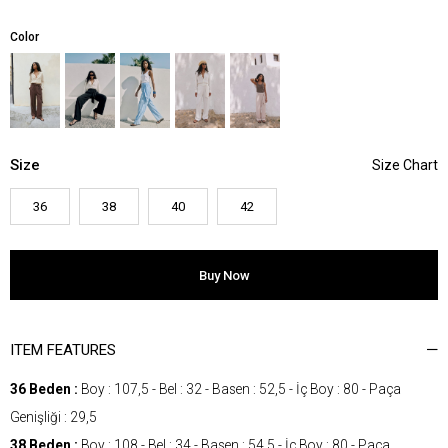
Color
Size
36
38
40
42
ITEM FEATURES
36 Beden :
Boy : 107,5 - Bel : 32 - Basen : 52,5 - İç Boy : 80 - Paça
Genişliği : 29,5
38 Beden :
Boy : 108 - Bel : 34 - Basen : 54,5 - İç Boy : 80 - Paça