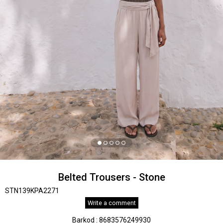
Belted Trousers - Stone
STN139KPA2271
Write a comment
Barkod
:
8683576249930