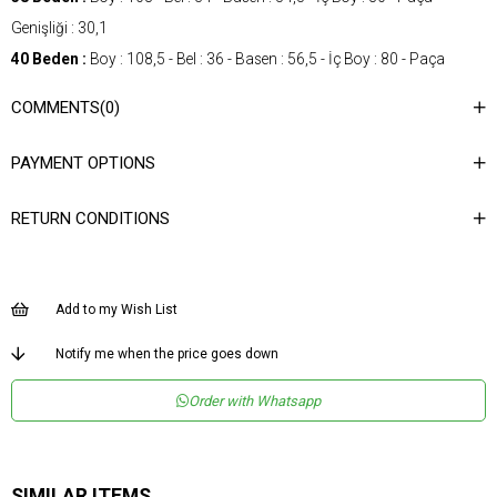
Genişliği : 30,1
40 Beden :
Boy : 108,5 - Bel : 36 - Basen : 56,5 - İç Boy : 80 - Paça
Genişliği : 30,7
COMMENTS
(0)
42 Beden :
Boy : 109 - Bel : 38 - Basen : 58,5 - İç Boy : 80 - Paça
Genişliği : 31,3
PAYMENT OPTIONS
Gender
Woman
RETURN CONDITIONS
Category
Pants
Kumaş Tipi
Dokuma
Materyal
%83 Viskon %17 Naylon
Add to my Wish List
Bileşeni
Notify me when the price goes down
Desen
Düz
Dokuma Tipi
Düz Dokuma
Order with Whatsapp
Ortam
Şık
Materyal
Viskon Karışımlı
SIMILAR ITEMS