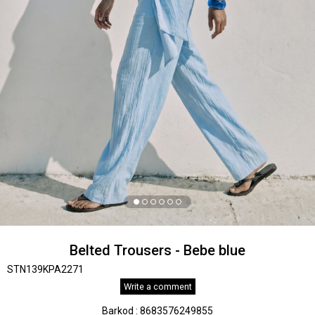
Belted Trousers - Bebe blue
STN139KPA2271
Write a comment
Barkod
:
8683576249855