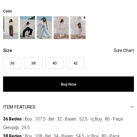
Color
Size
36
38
40
42
ITEM FEATURES
36 Beden :
Boy : 107,5 - Bel : 32 - Basen : 52,5 - İç Boy : 80 - Paça
Genişliği : 29,5
38 Beden :
Boy : 108 - Bel : 34 - Basen : 54,5 - İç Boy : 80 - Paça