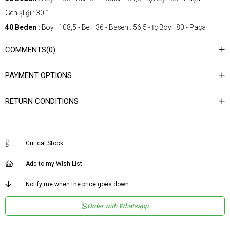
Genişliği : 30,1
40 Beden :
Boy : 108,5 - Bel : 36 - Basen : 56,5 - İç Boy : 80 - Paça
Genişliği : 30,7
COMMENTS
(0)
42 Beden :
Boy : 109 - Bel : 38 - Basen : 58,5 - İç Boy : 80 - Paça
Genişliği : 31,3
PAYMENT OPTIONS
Gender
Woman
RETURN CONDITIONS
Category
Pants
Kumaş Tipi
Dokuma
Materyal
%83 Viskon %17 Naylon
Critical Stock
Bileşeni
Add to my Wish List
Desen
Düz
Dokuma Tipi
Düz Dokuma
Notify me when the price goes down
Ortam
Şık
Order with Whatsapp
Materyal
Viskon Karışımlı