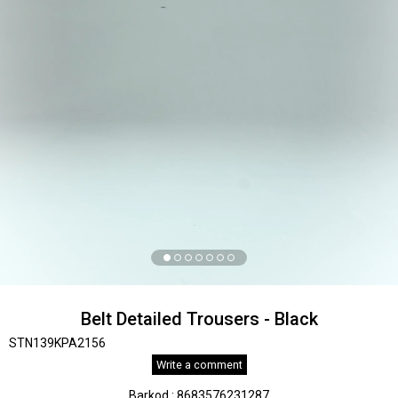
Belt Detailed Trousers - Black
STN139KPA2156
Write a comment
Barkod
:
8683576231287