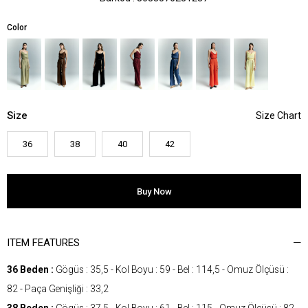
Color
Size
36
38
40
42
ITEM FEATURES
36 Beden :
Gögüs : 35,5 - Kol Boyu : 59 - Bel : 114,5 - Omuz Ölçüsü :
82 - Paça Genişliği : 33,2