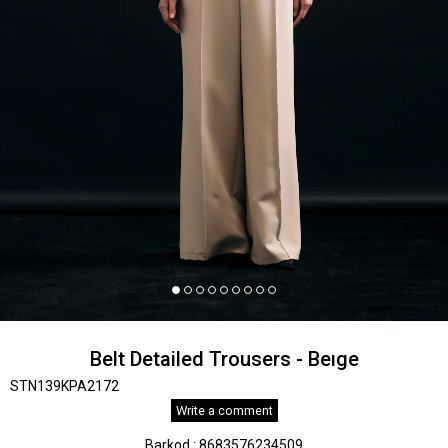
Belt Detailed Trousers - Beıge
STN139KPA2172
Write a comment
Barkod
:
8683576234509