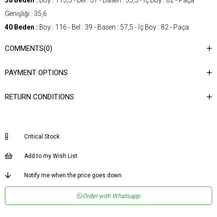
38 Beden :
Boy : 115,5 - Bel : 37 - Basen : 55,5 - İç Boy : 82 - Paça
Genişliği : 35,6
40 Beden :
Boy : 116 - Bel : 39 - Basen : 57,5 - İç Boy : 82 - Paça
Genişliği : 36,2
COMMENTS
(0)
42 Beden :
Boy : 116,5 - Bel : 41 - Basen : 59,5 - İç Boy : 82 - Paça
Genişliği : 36,8
PAYMENT OPTIONS
Gender
Woman
RETURN CONDITIONS
Category
Pants
Kumaş Tipi
Dokuma
Desen
Düz
Critical Stock
Dokuma Tipi
Düz Dokuma
Add to my Wish List
Ortam
Şık
Notify me when the price goes down
Materyal
Dokuma
Order with Whatsapp
Ürün Detayı
Kemerli
Boy
Uzun