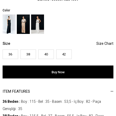
Color
Size
36
38
40
42
ITEM FEATURES
36 Beden :
Boy : 115 - Bel : 35 - Basen : 53,5 - İç Boy : 82 - Paça
Genişliği : 35