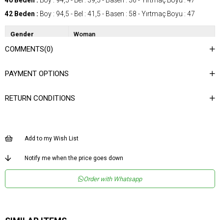
40 Beden :
Boy : 94,5 - Bel : 39,5 - Basen : 56 - Yırtmaç Boyu : 47
42 Beden :
Boy : 94,5 - Bel : 41,5 - Basen : 58 - Yırtmaç Boyu : 47
Gender
Woman
COMMENTS
(0)
Category
SkIrt
Kumaş Tipi
Dokuma
PAYMENT OPTIONS
Desen
Düz
RETURN CONDITIONS
Dokuma Tipi
Düz Dokuma
Ortam
Şık
Materyal
Dokuma
Add to my Wish List
Ürün Detayı
Yırtmaçlı
Notify me when the price goes down
Boy
Midi
Order with Whatsapp
Kalıp
Dar
Astar Durumu
Astarsız
Menşei
TR