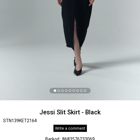
Jessi Slit Skirt - Black
STN139KET2164
Write a comment
Barkod
:
8683576233069