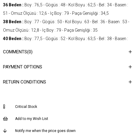
36 Beden :
Boy : 76,5 - Gögüs : 48 - Kol Boyu : 62,5 - Bel : 34 - Basen :
51 - Omuz Ölçüsü : 12,6 - İç Boy : 79 - Paça Genişliği : 34,5
38 Beden :
Boy : 77 - Gögüs : 50 - Kol Boyu : 63 - Bel : 36 - Basen : 53 -
Omuz Ölçüsü : 12,8 - İç Boy : 79 - Paça Genişliği : 35
40 Beden :
Boy : 77,5 - Gögüs : 52 - Kol Boyu : 63,5 - Bel : 38 - Basen :
55 - Omuz Ölçüsü : 13 - İç Boy : 79 - Paça Genişliği : 35,5
COMMENTS
(0)
42 Beden :
Boy : 78 - Gögüs : 54 - Kol Boyu : 64 - Bel : 40 - Basen : 57 -
Omuz Ölçüsü : 13,2 - İç Boy : 79 - Paça Genişliği : 36
PAYMENT OPTIONS
Gender
Woman
RETURN CONDITIONS
Category
SuIt
Kumaş Tipi
Dokuma
Desen
Desenli
Critical Stock
Dokuma Tipi
Düz Dokuma
Add to my Wish List
Ortam
Şık
Notify me when the price goes down