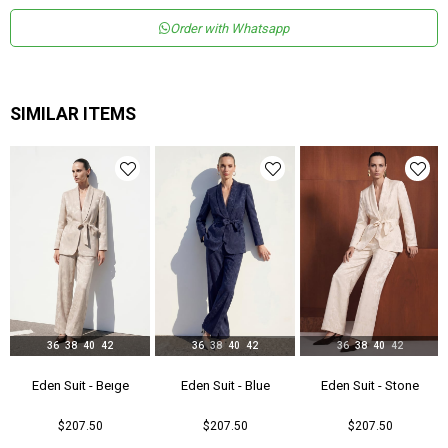
Materyal
Saten
Order with Whatsapp
Yaka Tipi
Ceket Yaka
Ürün Detayı
Vatkalı
Boy
Normal Boy
SIMILAR ITEMS
Kalıp
Regular
Astar Durumu
Astarlı
Menşei
TR
Yaş Grubu
Genç
36
38
40
42
36
38
40
42
36
38
40
42
Eden Suit - Beıge
Eden Suit - Blue
Eden Suit - Stone
$207.50
$207.50
$207.50