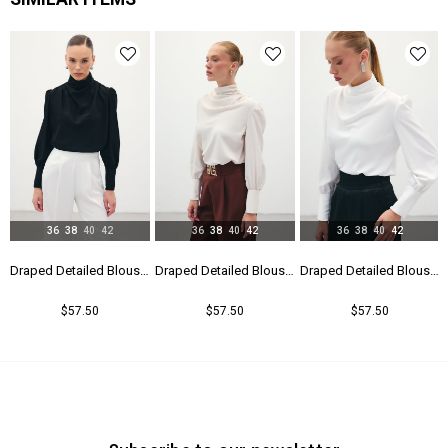
Menşei
TR
Yaş Grubu
Genç
36
38
40
42
36
38
40
42
36
38
40
42
Draped Detailed Blouse - Black
Draped Detailed Blouse - Beıge
Draped Detailed Blouse - Ecru
$57.50
$57.50
$57.50