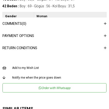
42 Beden :
Boy : 69 - Gögüs : 56 - Kol Boyu : 31,5
Gender
Woman
COMMENTS
(0)
Category
Blouse
Kumaş Tipi
Dokuma
PAYMENT OPTIONS
Materyal
%100 Polyester
Bileşeni
RETURN CONDITIONS
Desen
Dokulu
Dokuma Tipi
Düz Dokuma
Ortam
Şık
Add to my Wish List
Materyal
Polyester
Notify me when the price goes down
Yaka Tipi
Bisiklet Yaka
Order with Whatsapp
Ürün Detayı
Fırfırlı
Boy
Normal Boy
Kalıp
Regular
SIMILAR ITEMS