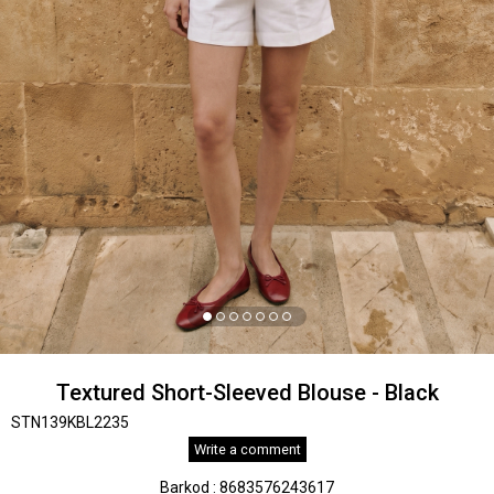
Textured Short-Sleeved Blouse - Black
STN139KBL2235
Write a comment
Barkod
:
8683576243617