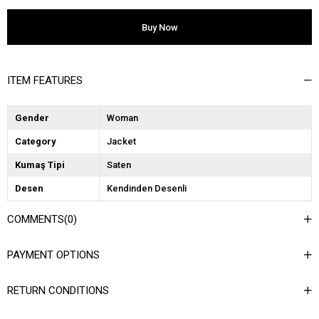
ITEM FEATURES
Gender
Woman
Category
Jacket
Kumaş Tipi
Saten
Desen
Kendinden Desenli
Dokuma Tipi
Düz Dokuma
COMMENTS
(0)
Ortam
Şık
PAYMENT OPTIONS
Materyal
Dokuma
Yaka Tipi
Ceket Yaka
RETURN CONDITIONS
Ürün Detayı
Vatkalı