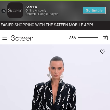
Sateen
Görüntüle
Online Alışveriş
Ücretsiz -Google Play'de
SIER SHOPPING WITH THE SATEEN MOBILE APP!
ARA
0