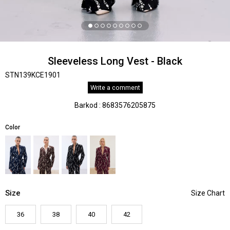
Sleeveless Long Vest - Black
STN139KCE1901
Write a comment
Barkod
:
8683576205875
Color
Size
36
38
40
42