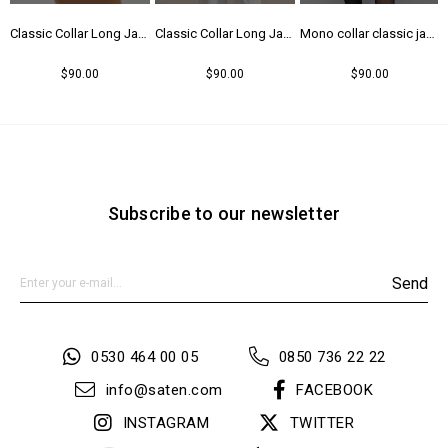
 - Black
Classic Collar Long Jacket - Camel
Classic Collar Long Jacket - Ecru
Mono collar classic jacket - Black
$90.00
$90.00
$90.00
Subscribe to our newsletter
Send
0530 464 00 05
0850 736 22 22
info@saten.com
FACEBOOK
INSTAGRAM
TWITTER