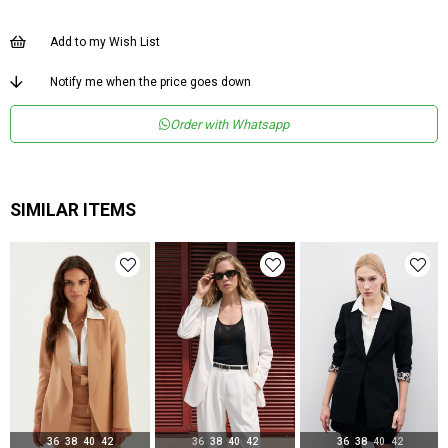
Boy
Normal Boy
Add to my Wish List
Kalıp
Regular
Astar Durumu
Astarlı
Notify me when the price goes down
Menşei
TR
Order with Whatsapp
SIMILAR ITEMS
36
38
40
42
36
38
40
42
36
38
40
42