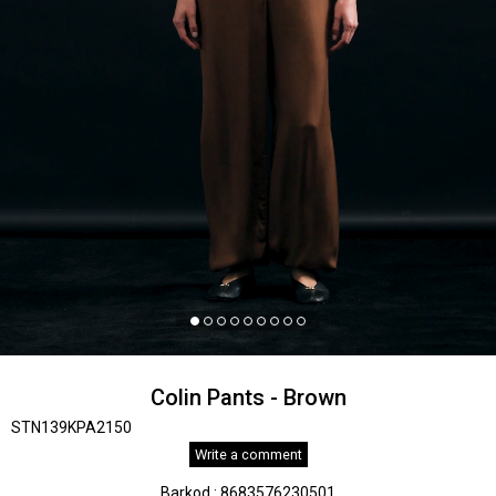
Colin Pants - Brown
STN139KPA2150
Write a comment
Barkod
:
8683576230501