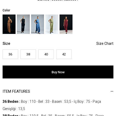
Color
Size
36
38
40
42
ITEM FEATURES
36 Beden :
Boy : 110 - Bel : 33 - Basen : 53,5 - İç Boy : 75 - Paça
Genişliği : 13,5