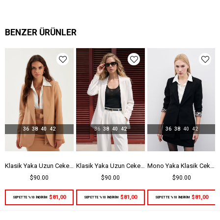
BENZER ÜRÜNLER
36
38
40
42
36
38
40
42
36
38
40
42
zun Ceket - Siyah
Klasik Yaka Uzun Ceket - Camel
Klasik Yaka Uzun Ceket - Ekru
Mono Yaka Klasik Ceket - Siyah
$90.00
$90.00
$90.00
$81,00
$81,00
$81,00
SEPETTE %10 İNDİRİM
SEPETTE %10 İNDİRİM
SEPETTE %10 İNDİRİM