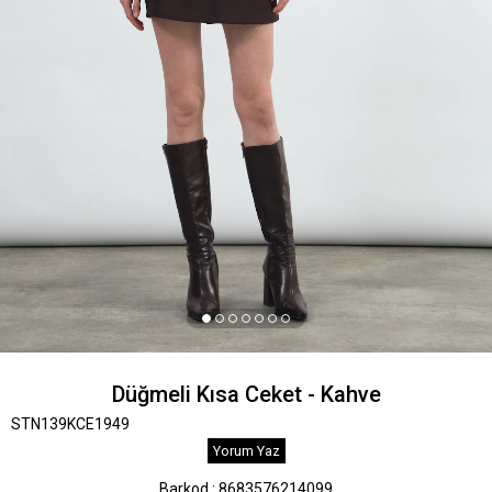
Düğmeli Kısa Ceket - Kahve
STN139KCE1949
Yorum Yaz
Barkod
:
8683576214099