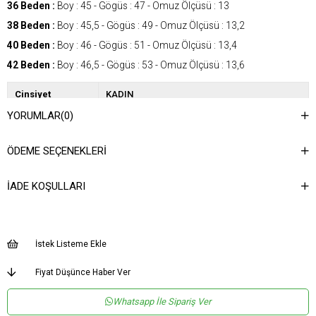
36 Beden :
Boy : 45 - Gögüs : 47 - Omuz Ölçüsü : 13
38 Beden :
Boy : 45,5 - Gögüs : 49 - Omuz Ölçüsü : 13,2
40 Beden :
Boy : 46 - Gögüs : 51 - Omuz Ölçüsü : 13,4
42 Beden :
Boy : 46,5 - Gögüs : 53 - Omuz Ölçüsü : 13,6
Cinsiyet
KADIN
YORUMLAR
(0)
Kategori
CEKET
ÖDEME SEÇENEKLERI
İADE KOŞULLARI
İstek Listeme Ekle
Fiyat Düşünce Haber Ver
Whatsapp İle Sipariş Ver