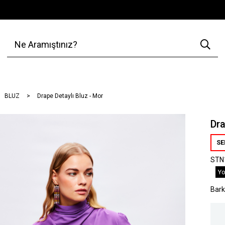
BLUZ
Drape Detaylı Bluz - Mor
Dra
SE
STN
Yo
Bar