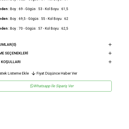
eden :
Boy : 69 - Gögüs : 53 - Kol Boyu : 61,5
eden :
Boy : 69,5 - Gögüs : 55 - Kol Boyu : 62
eden :
Boy : 70 - Gögüs : 57 - Kol Boyu : 62,5
nsiyet
KADIN
UMLAR
(0)
tegori
BLUZ
ME SEÇENEKLERI
 KOŞULLARI
maş Tipi
Dokuma
sen
Düz
stek Listeme Ekle
Fiyat Düşünce Haber Ver
kuma Tipi
Düz Dokuma
Whatsapp İle Sipariş Ver
tam
Casual/Günlük
teryal
Dokuma
ka Tipi
Dik Yaka
ün Detayı
Fermuar
y
Tam Boy