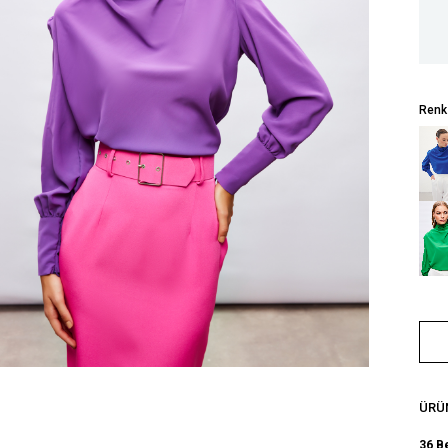
Renk
ÜRÜN
36 B