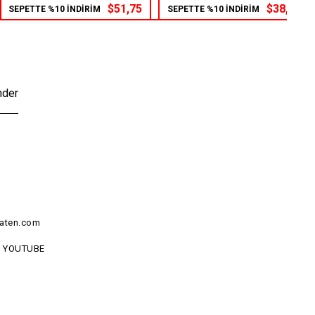
$51,75
$38,25
SEPETTE %10 İNDİRİM
SEPETTE %10 İNDİRİM
nder
aten.com
YOUTUBE