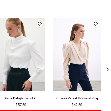
lıp
Regular
ün Yaş Grubu
1
nşei
TR
ş Grubu
Genç
Drape Detaylı Bluz - Ekru
Kruvaze Vatkalı Bodysuit - Bej
$57.50
$42.50