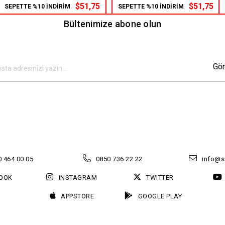
$51,75
$51,75
SEPETTE %10 İNDİRİM
SEPETTE %10 İNDİRİM
Bültenimize abone olun
Gö
 464 00 05
0850 736 22 22
info@s
OOK
INSTAGRAM
TWITTER
APPSTORE
GOOGLE PLAY