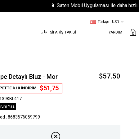
📱 Saten Mobil Uygulaması ile daha hızlı ve kolay
Türkçe - USD
SİPARİŞ TAKİBİ
YARDIM
0
$57.50
pe Detaylı Bluz - Mor
$51,75
PETTE %10 İNDİRİM
139KBL417
rum Yaz
kod
:
8683576059799