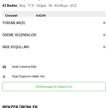
42 Beden :
Boy : 77,5 - Gögüs : 56 - Kol Boyu : 62,5
Cinsiyet
KADIN
YORUMLAR
(0)
Kategori
GÖMLEK
ÖDEME SEÇENEKLERI
İADE KOŞULLARI
İstek Listeme Ekle
Fiyat Düşünce Haber Ver
Whatsapp İle Sipariş Ver
BENZER ÜRÜNLER