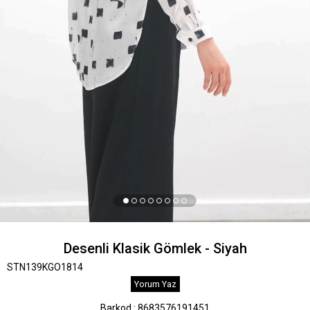
Desenli Klasik Gömlek - Siyah
STN139KGO1814
Yorum Yaz
Barkod
:
8683576191451