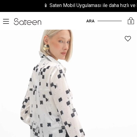
📱 Saten Mobil Uygulaması ile daha hızlı ve kol
ARA
0