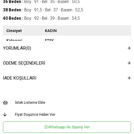
36 Beden :
Boy : 91 - Bel : 35 - Basen : 50,5
38 Beden :
Boy : 91,5 - Bel : 37 - Basen : 52,5
40 Beden :
Boy : 92 - Bel : 39 - Basen : 54,5
Cinsiyet
KADIN
Kategori
ETEK
YORUMLAR
(0)
Ürün Detayı
Aksesuar Detaylı
Astar Durumu
Astarsız
ÖDEME SEÇENEKLERI
İADE KOŞULLARI
İstek Listeme Ekle
Fiyat Düşünce Haber Ver
Whatsapp İle Sipariş Ver