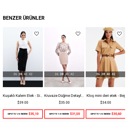
BENZER ÜRÜNLER
36
38
40
42
36
38
40
42
36
38
40
42
li Etek - Bordo
Kuşaklı Kalem Etek - Siyah
Kruvaze Düğme Detaylı Etek - Bej
Kloş mini deri etek - Bej
$39.00
$35.00
$34.00
$35,10
$31,50
$30,60
SEPETTE %10 İNDİRİM
SEPETTE %10 İNDİRİM
SEPETTE %10 İNDİRİM