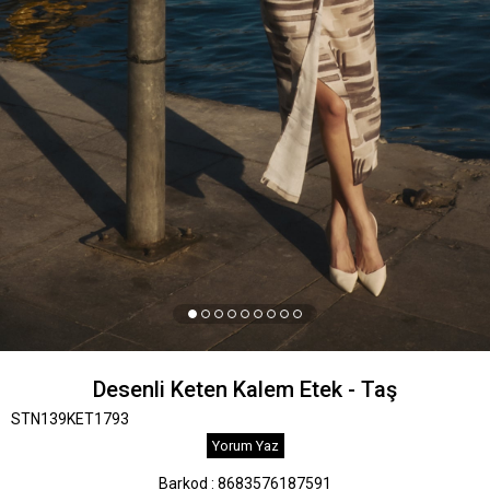
Desenli Keten Kalem Etek - Taş
STN139KET1793
Yorum Yaz
Barkod
:
8683576187591