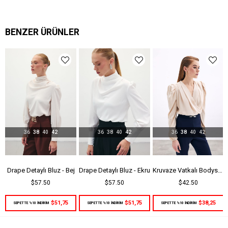
BENZER ÜRÜNLER
36
38
40
42
36
38
40
42
36
38
40
42
Drape Detaylı Bluz - Bej
Drape Detaylı Bluz - Ekru
Kruvaze Vatkalı Bodysuit - Bej
$57.50
$57.50
$42.50
$51,75
$51,75
$38,25
SEPETTE %10 İNDİRİM
SEPETTE %10 İNDİRİM
SEPETTE %10 İNDİRİM