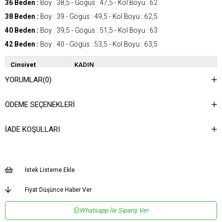
36 Beden :
Boy : 38,5 - Gögüs : 47,5 - Kol Boyu : 62
38 Beden :
Boy : 39 - Gögüs : 49,5 - Kol Boyu : 62,5
40 Beden :
Boy : 39,5 - Gögüs : 51,5 - Kol Boyu : 63
42 Beden :
Boy : 40 - Gögüs : 53,5 - Kol Boyu : 63,5
Cinsiyet
KADIN
YORUMLAR
(0)
Kategori
BLUZ
ÖDEME SEÇENEKLERI
İADE KOŞULLARI
İstek Listeme Ekle
Fiyat Düşünce Haber Ver
Whatsapp İle Sipariş Ver