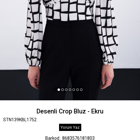
Desenli Crop Bluz - Ekru
STN139KBL1752
Yorum Yaz
Barkod
:
8683576181803