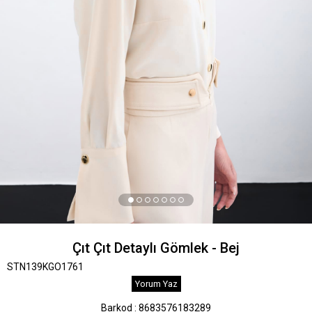
Çıt Çıt Detaylı Gömlek - Bej
STN139KGO1761
Yorum Yaz
Barkod
:
8683576183289