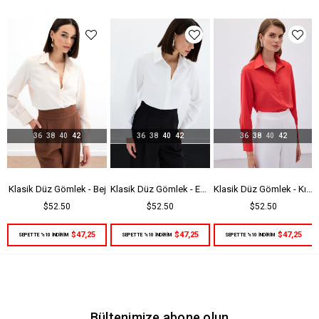
Yaş Grubu
Genç
36
38
40
42
36
38
40
42
36
38
40
42
Klasik Düz Gömlek - Bej
Klasik Düz Gömlek - Ekru
Klasik Düz Gömlek - Kırmızı
$52.50
$52.50
$52.50
$47,25
$47,25
$47,25
SEPETTE %10 İNDİRİM
SEPETTE %10 İNDİRİM
SEPETTE %10 İNDİRİM
Bültenimize abone olun