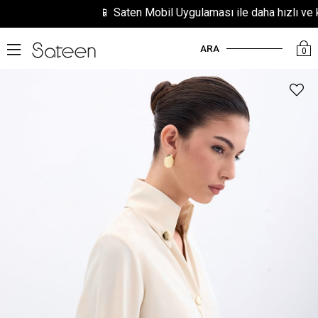
📱 Saten Mobil Uygulaması ile daha hızlı ve kol
ARA
0