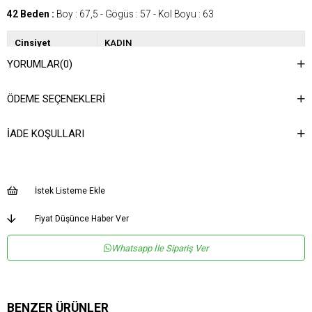
42 Beden :
Boy : 67,5 - Gögüs : 57 - Kol Boyu : 63
Cinsiyet
KADIN
YORUMLAR
(0)
Kategori
GÖMLEK
Kumaş Tipi
Dokuma
ÖDEME SEÇENEKLERI
Desen
Düz
İADE KOŞULLARI
Dokuma Tipi
Düz Dokuma
Ortam
Şık
Materyal
Dokuma
İstek Listeme Ekle
Yaka Tipi
Kaçık Yaka
Fiyat Düşünce Haber Ver
Ürün Detayı
Çıtçıtlı
Whatsapp İle Sipariş Ver
Boy
Normal Boy
Kalıp
Regular
Menşei
TR
BENZER ÜRÜNLER