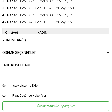
36 Beden :
Boy : 72,5 - Gögüs : 62 - Kol Boyu : 50
38 Beden :
Boy : 73 - Gögüs : 64 - Kol Boyu : 50,5
40 Beden :
Boy : 73,5 - Gögüs : 66 - Kol Boyu : 51
42 Beden :
Boy : 74 - Gögüs : 68 - Kol Boyu : 51,5
Cinsiyet
KADIN
YORUMLAR
(0)
Kategori
GÖMLEK
Kumaş Tipi
Dokuma
ÖDEME SEÇENEKLERI
Desen
Düz
İADE KOŞULLARI
Dokuma Tipi
Düz Dokuma
Ortam
Şık
Materyal
Dokuma
İstek Listeme Ekle
Yaka Tipi
Gömlek Yaka
Fiyat Düşünce Haber Ver
Ürün Detayı
Aksesuar Detaylı
Whatsapp İle Sipariş Ver
Boy
Normal Boy