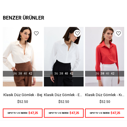
Kalıp
Regular
Menşei
TR
BENZER ÜRÜNLER
36
38
40
42
36
38
40
42
36
38
40
42
Klasik Düz Gömlek - Bej
Klasik Düz Gömlek - Ekru
Klasik Düz Gömlek - Kırmızı
$52.50
$52.50
$52.50
$47,25
$47,25
$47,25
SEPETTE %10 İNDİRİM
SEPETTE %10 İNDİRİM
SEPETTE %10 İNDİRİM