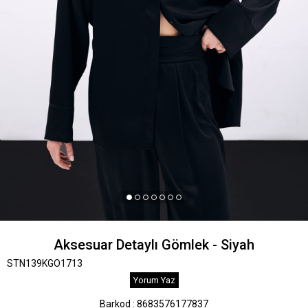
Aksesuar Detaylı Gömlek - Siyah
STN139KGO1713
Yorum Yaz
Barkod
:
8683576177837